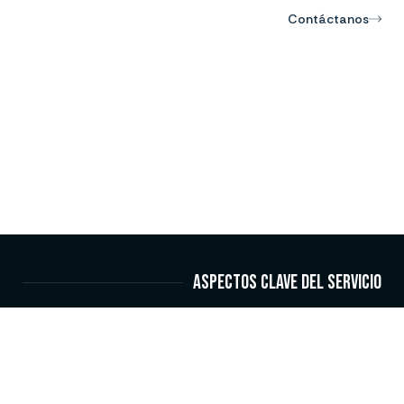
Contáctanos
Aspectos clave del servicio
Asesoría
Elaboración
Diseño
Auditorías
Represent
integral
de
y
laborales
ante