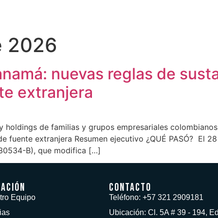
e 2026
namá: nuevas reglas de sust
te extranjera
s y holdings de familias y grupos empresariales colombian
 de fuente extranjera Resumen ejecutivo ¿QUÉ PASÓ? El 28
30534-B), que modifica […]
mación
Contacto
tro Equipo
Teléfono: +57 321 2909181
ias
Ubicación: Cl. 5A # 39 - 194, Ed