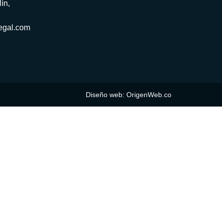
ín,
egal.com
Diseño web: OrigenWeb.co