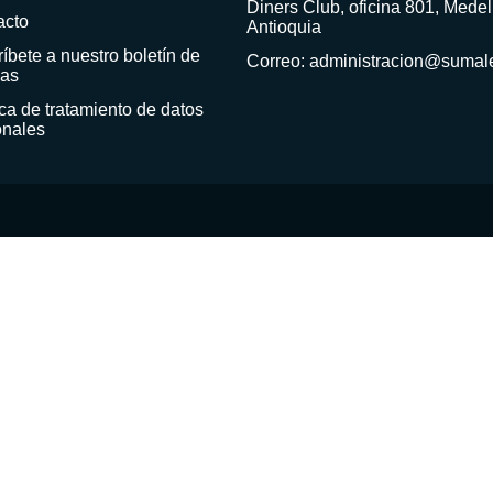
Diners Club, oficina 801, Medell
acto
Antioquia
íbete a nuestro boletín de
Correo: administracion@sumal
ias
ica de tratamiento de datos
onales