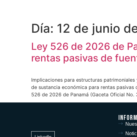
ES
EN
Día:
12 de junio d
Ley 526 de 2026 de Pa
rentas pasivas de fuen
Implicaciones para estructuras patrimoniale
de sustancia económica para rentas pasivas
526 de 2026 de Panamá (Gaceta Oficial No. 
Infor
Nues
Notic
LinkedIn